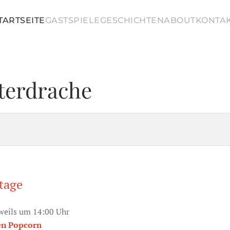
TARTSEITE
GASTSPIELE
GESCHICHTEN
ABOUT
KONTA
tterdrache
tage
eweils um 14:00 Uhr
en Popcorn