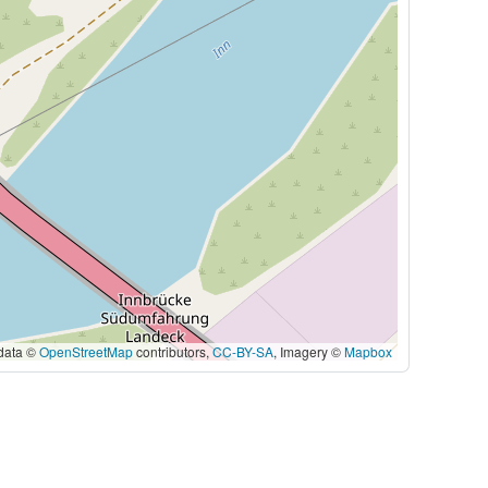
data ©
OpenStreetMap
contributors,
CC-BY-SA
, Imagery ©
Mapbox